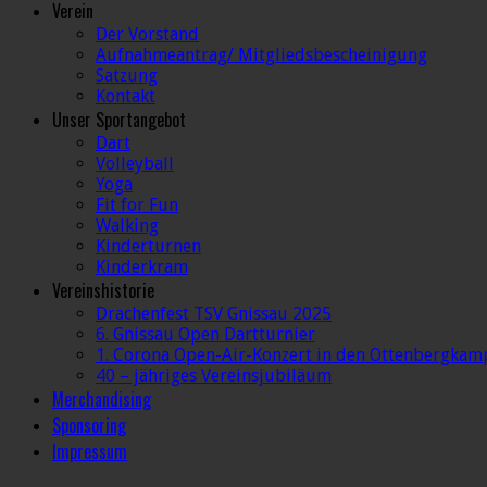
Verein
Der Vorstand
Aufnahmeantrag/ Mitgliedsbescheinigung
Satzung
Kontakt
Unser Sportangebot
Dart
Volleyball
Yoga
Fit for Fun
Walking
Kinderturnen
Kinderkram
Vereinshistorie
Drachenfest TSV Gnissau 2025
6. Gnissau Open Dartturnier
1. Corona Open-Air-Konzert in den Ottenbergkam
40 – jähriges Vereinsjubiläum
Merchandising
Sponsoring
Impressum