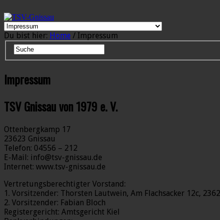
Du bist hier:
Home
/ Impressum
Impressum
TSV Gnissau von 1979 e. V.
Ottenbergkamp 17
23623 Gnissau
Telefon: 04556 – 212
E-Mail: info@tsv-gnissau.de
Internet: www.tsv-gnissau.de
Vertretungsberechtigter Vorstand:
1. Vorsitzender: Thorsten Lautwein, Am Flachsacker 12c, 236
2. Vorsitzender: Fabian Bloch
Registergericht: Amtsgericht Kiel