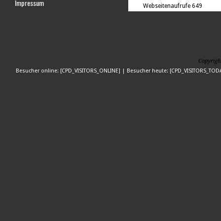
Impressum
Webseitenaufrufe
649
Copyrigh
Besucher online: [CPD_VISITORS_ONLINE] | Besucher heute: [CPD_VISITORS_TODA