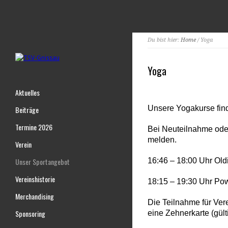
Du bist hier:
Home
/ Yoga
Yoga
Aktuelles
Unsere Yogakurse find
Beiträge
Termine 2026
Bei Neuteilnahme oder
melden.
Verein
Unser Sportangebot
16:46 – 18:00 Uhr Old
Vereinshistorie
18:15 – 19:30 Uhr Po
Merchandising
Die Teilnahme für Vere
Sponsoring
eine Zehnerkarte (gülti