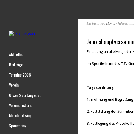
Du bist hier:
Home
/ Jahresha
Jahreshauptversamm
Einladung an alle Mitgliede
Aktuelles
Beiträge
im Sportlerheim des TSV G
Termine 2026
Verein
Tagesordnung:
Unser Sportangebot
1. Eröffnung und Begrüßung 
Vereinshistorie
2. Feststellung der Stimmber
Merchandising
3. Festlegung des Protokollfü
Sponsoring