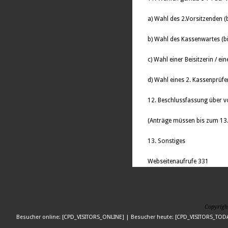
a) Wahl des 2.Vorsitzenden (
b) Wahl des Kassenwartes (b
c) Wahl einer Beisitzerin / e
d) Wahl eines 2. Kassenprüf
12. Beschlussfassung über v
(Anträge müssen bis zum 13.
13. Sonstiges
Webseitenaufrufe
331
Copyrigh
Besucher online: [CPD_VISITORS_ONLINE] | Besucher heute: [CPD_VISITORS_TODA